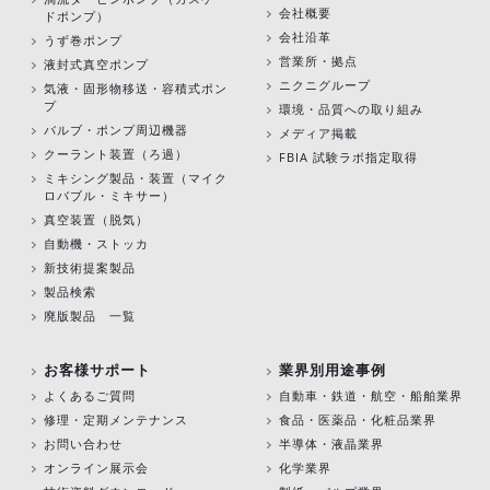
会社概要
ドポンプ）
会社沿革
うず巻ポンプ
営業所・拠点
液封式真空ポンプ
ニクニグループ
気液・固形物移送・容積式ポン
プ
環境・品質への取り組み
バルブ・ポンプ周辺機器
メディア掲載
クーラント装置（ろ過）
FBIA 試験ラボ指定取得
ミキシング製品・装置（マイク
ロバブル・ミキサー）
真空装置（脱気）
自動機・ストッカ
新技術提案製品
製品検索
廃版製品 一覧
お客様サポート
業界別用途事例
よくあるご質問
自動車・鉄道・航空・船舶業界
修理・定期メンテナンス
食品・医薬品・化粧品業界
お問い合わせ
半導体・液晶業界
オンライン展示会
化学業界