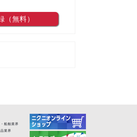
録（無料）
空・船舶業界
粧品業界