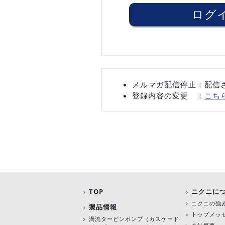
メルマガ配信停止：配信
登録内容の変更 ：
こち
TOP
ニクニに
ニクニの強
製品情報
トップメッ
渦流タービンポンプ
（カスケード