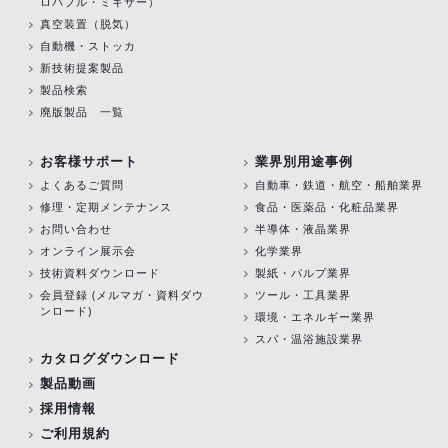
ロバブル・ミキサー）
真空装置（脱気）
自動機・ストッカ
新技術提案製品
製品検索
廃版製品 一覧
お客様サポート
業界別用途事例
よくあるご質問
自動車・鉄道・航空・船舶業界
修理・定期メンテナンス
食品・医薬品・化粧品業界
お問い合わせ
半導体・液晶業界
オンライン展示会
化学業界
技術資料ダウンロード
製紙・パルプ業界
会員登録 (メルマガ・資料ダウ
ツール・工具業界
ンロード)
環境・エネルギー業界
スパ・温浴施設業界
カタログダウンロード
製品動画
採用情報
ご利用規約