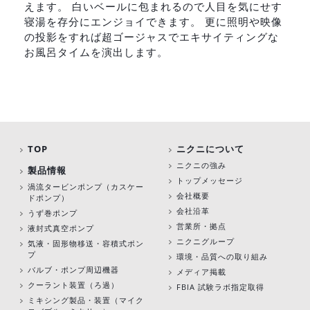
えます。 白いベールに包まれるので人目を気にせす
寝湯を存分にエンジョイできます。 更に照明や映像
の投影をすれば超ゴージャスでエキサイティングな
お風呂タイムを演出します。
TOP
ニクニについて
ニクニの強み
製品情報
トップメッセージ
渦流タービンポンプ
（カスケー
会社概要
ドポンプ）
会社沿革
うず巻ポンプ
営業所・拠点
液封式真空ポンプ
ニクニグループ
気液・固形物移送・容積式ポン
プ
環境・品質への取り組み
バルブ・ポンプ周辺機器
メディア掲載
クーラント装置（ろ過）
FBIA 試験ラボ指定取得
ミキシング製品・装置（マイク