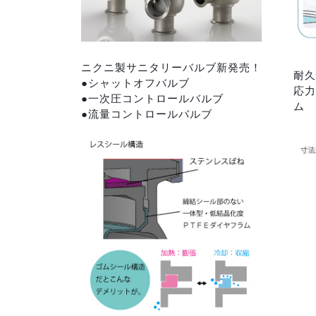
ニクニ製サニタリーバルブ新発売！
耐久
●シャットオフバルブ
応力
●一次圧コントロールバルブ
ム
●流量コントロールバルブ