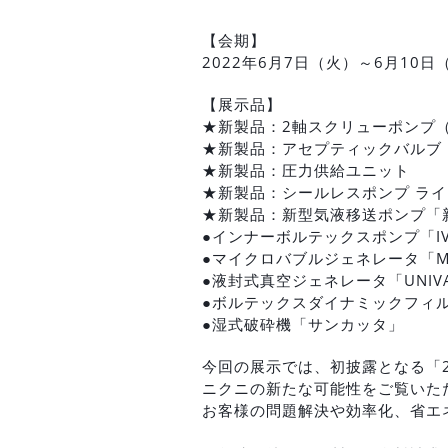
【会期】
2022年6月7日（火）～6月10日
【展示品】
★新製品：2軸スクリューポンプ
★新製品：アセプティックバルブ
★新製品：圧力供給ユニット
★新製品：シールレスポンプ ラ
★新製品：新型気液移送ポンプ「新
●インナーボルテックスポンプ「I
●マイクロバブルジェネレータ「M
●液封式真空ジェネレータ「UNIV
●ボルテックスダイナミックフィル
●湿式破砕機「サンカッタ」
今回の展示では、初披露となる「
ニクニの新たな可能性をご覧いた
お客様の問題解決や効率化、省エ