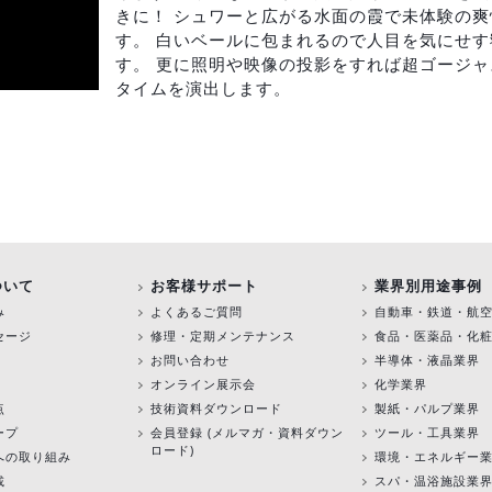
きに！ シュワーと広がる水面の霞で未体験の
す。 白いベールに包まれるので人目を気にせ
す。 更に照明や映像の投影をすれば超ゴージ
タイムを演出します。
ついて
お客様サポート
業界別用途事例
み
よくあるご質問
自動車・鉄道・航
セージ
修理・定期メンテナンス
食品・医薬品・化
お問い合わせ
半導体・液晶業界
オンライン展示会
化学業界
点
技術資料ダウンロード
製紙・パルプ業界
ープ
会員登録 (メルマガ・資料ダウン
ツール・工具業界
ロード)
への取り組み
環境・エネルギー
載
スパ・温浴施設業