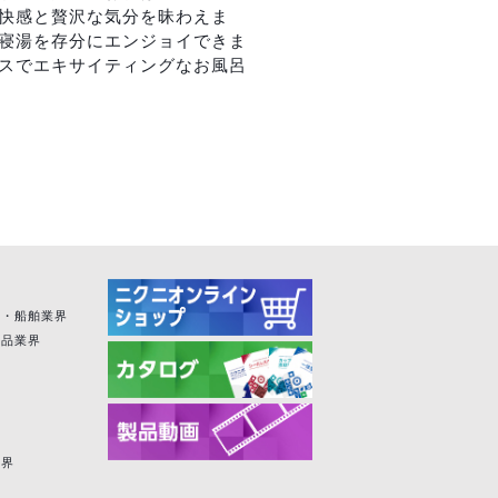
爽快感と贅沢な気分を昧わえま
す寝湯を存分にエンジョイできま
ャスでエキサイティングなお風呂
空・船舶業界
粧品業界
業界
界