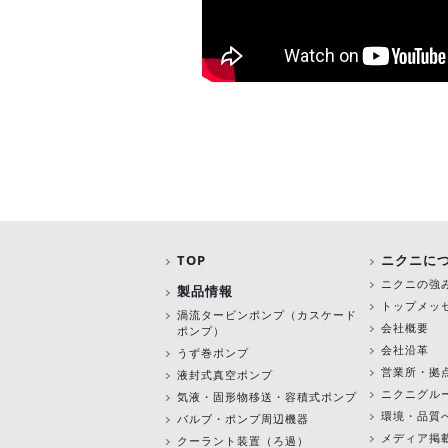
TOP
ニクニに
ニクニの強
製品情報
トップメッ
渦流タービンポンプ
（カスケード
会社概要
ポンプ）
会社沿革
うず巻ポンプ
営業所・拠
液封式真空ポンプ
ニクニグル
気液・固形物移送・容積式ポンプ
環境・品質
バルブ・ポンプ周辺機器
メディア掲
クーラント装置（ろ過）