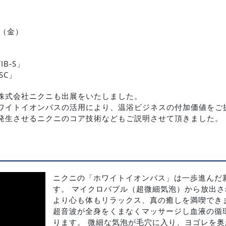
日（金）
B-S」
SC」
株式会社ニクニも出展をいたしました。
ワイトイオンバスの活用により、温浴ビジネスの付加価値をご
発生させるニクニのコア技術などもご説明させて頂きました。
ニクニの「ホワイトイオンバス」は一歩進んだ
す。 マイクロバブル（超微細気泡）から放出
より心も体もリラックス、真の癒しを満喫でき
超音波が全身をくまなくマッサージし血液の循
ります。 微細な気泡が毛穴に入り、ヨゴレを