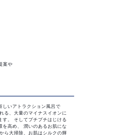
提案や
新しいアトラクション風呂で
される、大量のマイナスイオンに
ます。 そしてプチプチはじける
環を高め、 潤いのあるお肌にな
奥から大掃除、お肌はシルクの輝