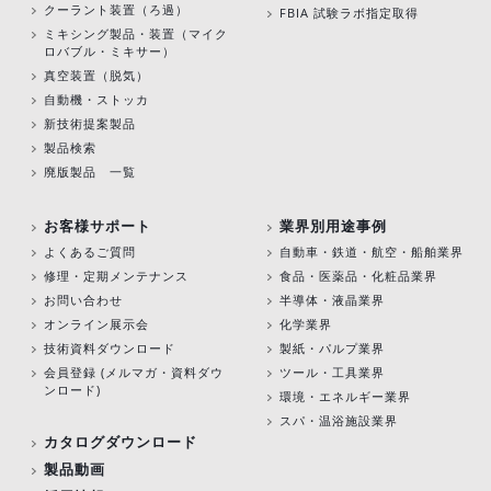
クーラント装置（ろ過）
FBIA 試験ラボ指定取得
ミキシング製品・装置（マイク
ロバブル・ミキサー）
真空装置（脱気）
自動機・ストッカ
新技術提案製品
製品検索
廃版製品 一覧
お客様サポート
業界別用途事例
よくあるご質問
自動車・鉄道・航空・船舶業界
修理・定期メンテナンス
食品・医薬品・化粧品業界
お問い合わせ
半導体・液晶業界
オンライン展示会
化学業界
技術資料ダウンロード
製紙・パルプ業界
会員登録 (メルマガ・資料ダウ
ツール・工具業界
ンロード)
環境・エネルギー業界
スパ・温浴施設業界
カタログダウンロード
製品動画