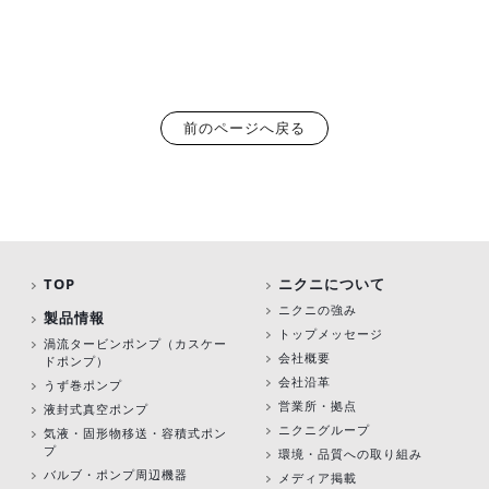
前のページへ戻る
TOP
ニクニについて
ニクニの強み
製品情報
トップメッセージ
渦流タービンポンプ
（カスケー
会社概要
ドポンプ）
会社沿革
うず巻ポンプ
営業所・拠点
液封式真空ポンプ
ニクニグループ
気液・固形物移送・容積式ポン
プ
環境・品質への取り組み
バルブ・ポンプ周辺機器
メディア掲載