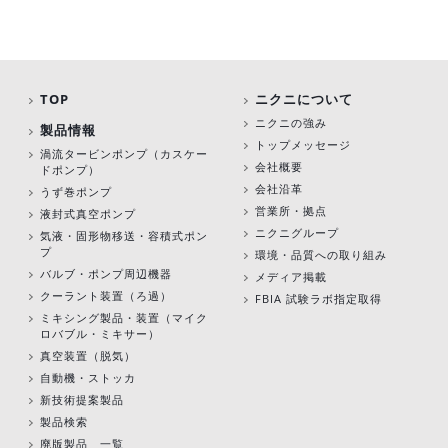
TOP
ニクニについて
ニクニの強み
製品情報
トップメッセージ
渦流タービンポンプ
（カスケー
会社概要
ドポンプ）
会社沿革
うず巻ポンプ
営業所・拠点
液封式真空ポンプ
ニクニグループ
気液・固形物移送・容積式ポン
プ
環境・品質への取り組み
バルブ・ポンプ周辺機器
メディア掲載
クーラント装置（ろ過）
FBIA 試験ラボ指定取得
ミキシング製品・装置（マイク
ロバブル・ミキサー）
真空装置（脱気）
自動機・ストッカ
新技術提案製品
製品検索
廃版製品 一覧