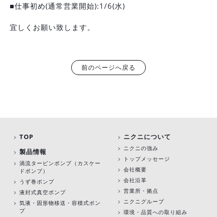
■仕事初め(通常営業開始):1/6(水)
宜しくお願い致します。
前のページへ戻る
TOP
ニクニについて
ニクニの強み
製品情報
トップメッセージ
渦流タービンポンプ
（カスケー
会社概要
ドポンプ）
会社沿革
うず巻ポンプ
営業所・拠点
液封式真空ポンプ
ニクニグループ
気液・固形物移送・容積式ポン
プ
環境・品質への取り組み