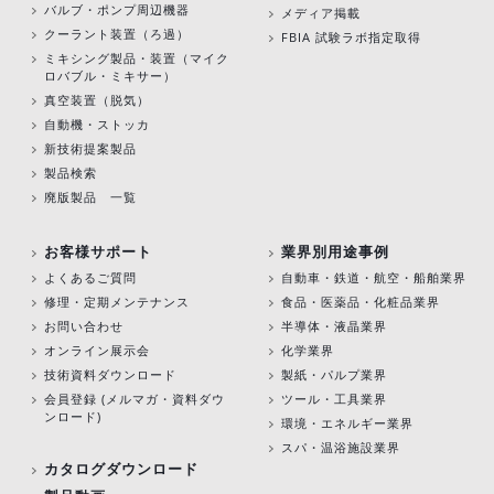
バルブ・ポンプ周辺機器
メディア掲載
クーラント装置（ろ過）
FBIA 試験ラボ指定取得
ミキシング製品・装置（マイク
ロバブル・ミキサー）
真空装置（脱気）
自動機・ストッカ
新技術提案製品
製品検索
廃版製品 一覧
お客様サポート
業界別用途事例
よくあるご質問
自動車・鉄道・航空・船舶業界
修理・定期メンテナンス
食品・医薬品・化粧品業界
お問い合わせ
半導体・液晶業界
オンライン展示会
化学業界
技術資料ダウンロード
製紙・パルプ業界
会員登録 (メルマガ・資料ダウ
ツール・工具業界
ンロード)
環境・エネルギー業界
スパ・温浴施設業界
カタログダウンロード