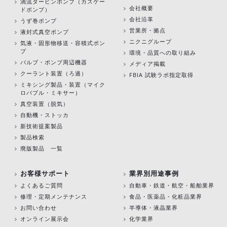
渦流タービンポンプ
（カスケー
会社概要
ドポンプ）
会社沿革
うず巻ポンプ
営業所・拠点
液封式真空ポンプ
ニクニグループ
気液・固形物移送・容積式ポン
プ
環境・品質への取り組み
バルブ・ポンプ周辺機器
メディア掲載
クーラント装置（ろ過）
FBIA 試験ラボ指定取得
ミキシング製品・装置（マイク
ロバブル・ミキサー）
真空装置（脱気）
自動機・ストッカ
新技術提案製品
製品検索
廃版製品 一覧
お客様サポート
業界別用途事例
よくあるご質問
自動車・鉄道・航空・船舶業界
修理・定期メンテナンス
食品・医薬品・化粧品業界
お問い合わせ
半導体・液晶業界
オンライン展示会
化学業界