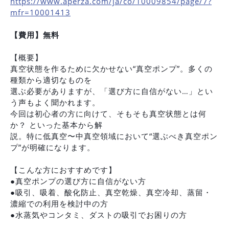
https://www.aperza.com/ja/co/10009854/page/7?
mfr=10001413
【費用】無料
【概要】
真空状態を作るために欠かせない“真空ポンプ”。多くの
種類から適切なものを
選ぶ必要がありますが、「選び方に自信がない…」とい
う声もよく聞かれます。
今回は初心者の方に向けて、そもそも真空状態とは何
か？ といった基本から解
説。特に低真空〜中真空領域において“選ぶべき真空ポン
プ”が明確になります。
【こんな方におすすめです】
●真空ポンプの選び方に自信がない方
●吸引、吸着、酸化防止、真空乾燥、真空冷却、蒸留・
濃縮での利用を検討中の方
●水蒸気やコンタミ、ダストの吸引でお困りの方