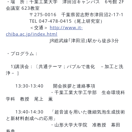
・場 所：千葉工業大学 津田沼キャンパス 6号館 2F
会議室 623教室
〒275-0016 千葉県習志野市津田沼2-17-1
TEL 047-478-0415（尾上研究室）
＜交通＞
http://www.it-
chiba.ac.jp/index.html
JR総武線｢津田沼｣駅から徒歩3分
・プログラム：
1)講演会：〔共通テーマ；バブルで進化 －加工と洗
浄－ ］
13:30-13:40 開会挨拶と連絡事項
・千葉工業大学工学部 生命環境科
学科 教授 尾上 薫
13:40-14:30 「超音波を用いた微細気泡生成技術
と新材料創成への応用」
・山形大学大学院 准教授 幕田
寿典