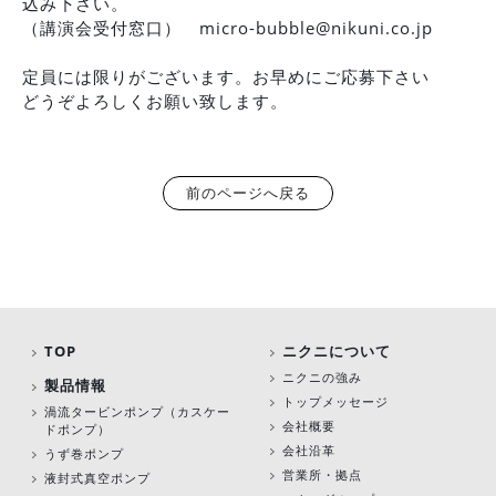
込み下さい。
（講演会受付窓口） micro-bubble@nikuni.co.jp
定員には限りがございます。お早めにご応募下さい
どうぞよろしくお願い致します。
前のページへ戻る
TOP
ニクニについて
ニクニの強み
製品情報
トップメッセージ
渦流タービンポンプ
（カスケー
会社概要
ドポンプ）
会社沿革
うず巻ポンプ
営業所・拠点
液封式真空ポンプ