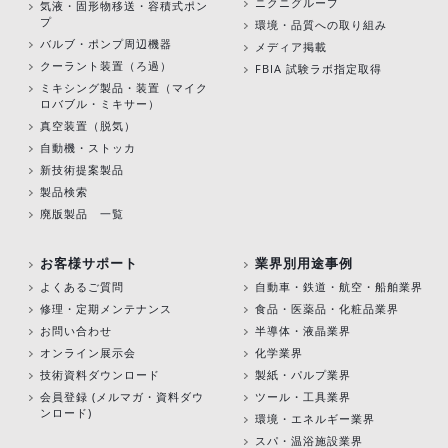
ニクニグループ
気液・固形物移送・容積式ポン
プ
環境・品質への取り組み
バルブ・ポンプ周辺機器
メディア掲載
クーラント装置（ろ過）
FBIA 試験ラボ指定取得
ミキシング製品・装置（マイク
ロバブル・ミキサー）
真空装置（脱気）
自動機・ストッカ
新技術提案製品
製品検索
廃版製品 一覧
お客様サポート
業界別用途事例
よくあるご質問
自動車・鉄道・航空・船舶業界
修理・定期メンテナンス
食品・医薬品・化粧品業界
お問い合わせ
半導体・液晶業界
オンライン展示会
化学業界
技術資料ダウンロード
製紙・パルプ業界
会員登録 (メルマガ・資料ダウ
ツール・工具業界
ンロード)
環境・エネルギー業界
スパ・温浴施設業界