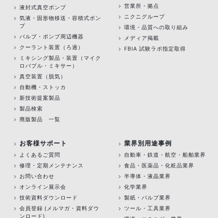
営業所・拠点
液封式真空ポンプ
ニクニグループ
気液・固形物移送・容積式ポン
プ
環境・品質への取り組み
バルブ・ポンプ周辺機器
メディア掲載
クーラント装置（ろ過）
FBIA 試験ラボ指定取得
ミキシング製品・装置（マイク
ロバブル・ミキサー）
真空装置（脱気）
自動機・ストッカ
新技術提案製品
製品検索
廃版製品 一覧
お客様サポート
業界別用途事例
よくあるご質問
自動車・鉄道・航空・船舶業界
修理・定期メンテナンス
食品・医薬品・化粧品業界
お問い合わせ
半導体・液晶業界
オンライン展示会
化学業界
技術資料ダウンロード
製紙・パルプ業界
会員登録 (メルマガ・資料ダウ
ツール・工具業界
ンロード)