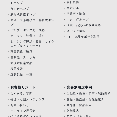
会社概要
ドポンプ）
会社沿革
うず巻ポンプ
営業所・拠点
液封式真空ポンプ
ニクニグループ
気液・固形物移送・容積式ポン
プ
環境・品質への取り組み
バルブ・ポンプ周辺機器
メディア掲載
クーラント装置（ろ過）
FBIA 試験ラボ指定取得
ミキシング製品・装置（マイク
ロバブル・ミキサー）
真空装置（脱気）
自動機・ストッカ
新技術提案製品
製品検索
廃版製品 一覧
お客様サポート
業界別用途事例
よくあるご質問
自動車・鉄道・航空・船舶業界
修理・定期メンテナンス
食品・医薬品・化粧品業界
お問い合わせ
半導体・液晶業界
オンライン展示会
化学業界
技術資料ダウンロード
製紙・パルプ業界