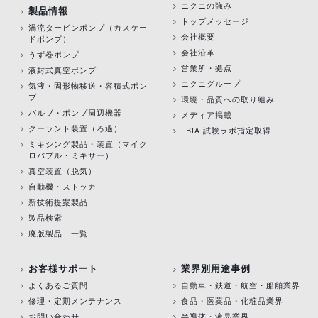
ニクニの強み
製品情報
トップメッセージ
渦流タービンポンプ
（カスケー
会社概要
ドポンプ）
会社沿革
うず巻ポンプ
営業所・拠点
液封式真空ポンプ
ニクニグループ
気液・固形物移送・容積式ポン
プ
環境・品質への取り組み
バルブ・ポンプ周辺機器
メディア掲載
クーラント装置（ろ過）
FBIA 試験ラボ指定取得
ミキシング製品・装置（マイク
ロバブル・ミキサー）
真空装置（脱気）
自動機・ストッカ
新技術提案製品
製品検索
廃版製品 一覧
お客様サポート
業界別用途事例
よくあるご質問
自動車・鉄道・航空・船舶業界
修理・定期メンテナンス
食品・医薬品・化粧品業界
お問い合わせ
半導体・液晶業界