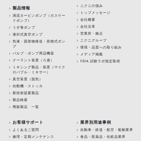
ニクニの強み
製品情報
トップメッセージ
渦流タービンポンプ
（カスケー
会社概要
ドポンプ）
会社沿革
うず巻ポンプ
営業所・拠点
液封式真空ポンプ
ニクニグループ
気液・固形物移送・容積式ポン
プ
環境・品質への取り組み
バルブ・ポンプ周辺機器
メディア掲載
クーラント装置（ろ過）
FBIA 試験ラボ指定取得
ミキシング製品・装置（マイク
ロバブル・ミキサー）
真空装置（脱気）
自動機・ストッカ
新技術提案製品
製品検索
廃版製品 一覧
お客様サポート
業界別用途事例
よくあるご質問
自動車・鉄道・航空・船舶業界
修理・定期メンテナンス
食品・医薬品・化粧品業界