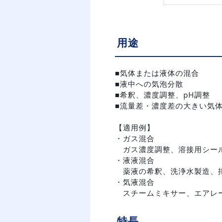
用途
■気体または液体の混合
■液中への気泡分散
■希釈、濃度調整、pH調整
■流量差・濃度差の大きい気
【適用例】
・ガス混合
ガス濃度調整、溶接用シー
・液液混合
薬液の希釈、洗浄水製造、排
・気液混合
スチームミキサー、エアレ
特長