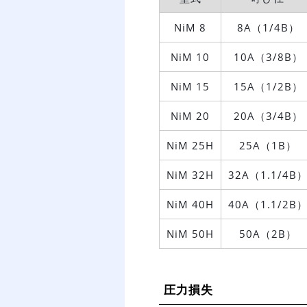
NiM 8
8A（1/4B）
NiM 10
10A（3/8B）
NiM 15
15A（1/2B）
NiM 20
20A（3/4B）
NiM 25H
25A（1B）
NiM 32H
32A（1.1/4B
NiM 40H
40A（1.1/2B
NiM 50H
50A（2B）
圧力損失