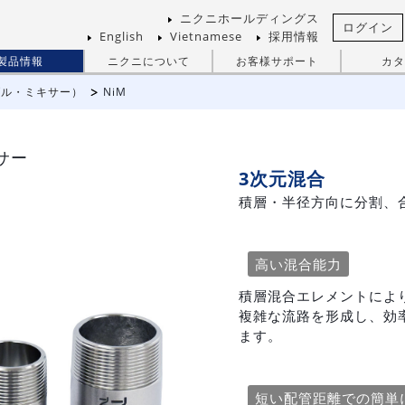
ニクニホールディングス
ログイン
English
Vietnamese
採用情報
製品情報
ニクニについて
お客様サポート
カタ
ブル・ミキサー）
NiM
サー
3次元混合
積層・半径方向に分割、
高い混合能力
積層混合エレメントによ
複雑な流路を形成し、効
ます。
短い配管距離での簡単