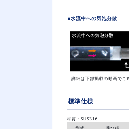
■水流中への気泡分散
詳細は下部掲載の動画でご
標準仕様
材質：SUS316
型式
呼び径