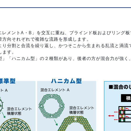
エレメントA・B」を交互に重ね、ブラインド板およびリング板
径方向それぞれで複雑な流路を形成します。
より分割と合流を繰り返し、かつそこから生まれる乱流と渦流
します。
型」「ハニカム型」の２種類があり、後者の方が混合力が強く