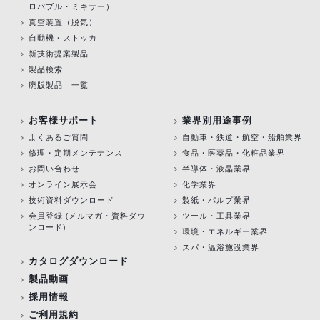
ロバブル・ミキサー）
真空装置（脱気）
自動機・ストッカ
新技術提案製品
製品検索
廃版製品 一覧
お客様サポート
業界別用途事例
よくあるご質問
自動車・鉄道・航空・船舶業界
修理・定期メンテナンス
食品・医薬品・化粧品業界
お問い合わせ
半導体・液晶業界
オンライン展示会
化学業界
技術資料ダウンロード
製紙・パルプ業界
会員登録 (メルマガ・資料ダウ
ツール・工具業界
ンロード)
環境・エネルギー業界
スパ・温浴施設業界
カタログダウンロード
製品動画
採用情報
ご利用規約