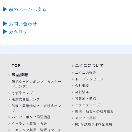
前のぺージへ戻る
お問い合わせ
カタログ
TOP
ニクニについて
ニクニの強み
製品情報
トップメッセージ
渦流タービンポンプ
（カスケー
会社概要
ドポンプ）
会社沿革
うず巻ポンプ
営業所・拠点
液封式真空ポンプ
ニクニグループ
気液・固形物移送・容積式ポン
プ
環境・品質への取り組み
バルブ・ポンプ周辺機器
メディア掲載
クーラント装置（ろ過）
FBIA 試験ラボ指定取得
ミキシング製品・装置（マイク