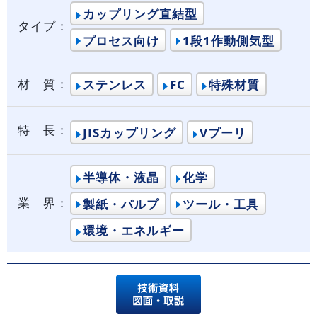
カップリング直結型
タイプ：
プロセス向け
1段1作動側気型
材 質：
ステンレス
FC
特殊材質
特 長：
JISカップリング
Vプーリ
半導体・液晶
化学
業 界：
製紙・パルプ
ツール・工具
環境・エネルギー