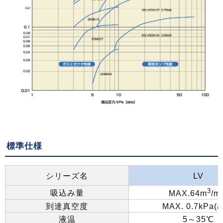
標準仕様
シリーズ名
LV
3
吸込み量
MAX.64m
/m
到達真空度
MAX. 0.7kPa(a
液温
5
～
35
℃