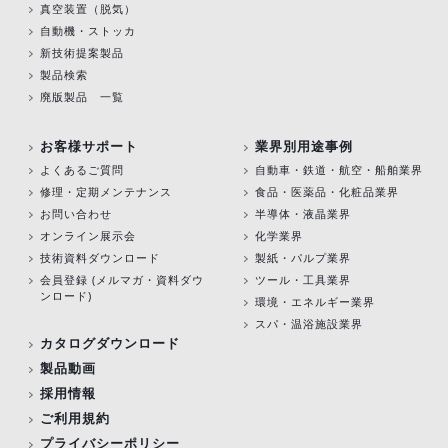
真空装置（脱気）
自動機・ストッカ
新技術提案製品
製品検索
廃版製品 一覧
お客様サポート
業界別用途事例
よくあるご質問
自動車・鉄道・航空・船舶業界
修理・定期メンテナンス
食品・医薬品・化粧品業界
お問い合わせ
半導体・液晶業界
オンライン展示会
化学業界
技術資料ダウンロード
製紙・パルプ業界
会員登録 (メルマガ・資料ダウ
ツール・工具業界
ンロード)
環境・エネルギー業界
スパ・温浴施設業界
カタログダウンロード
製品動画
採用情報
ご利用規約
プライバシーポリシー