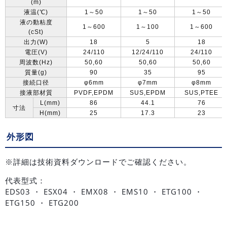
(m)
液温
(
℃
)
1
～
50
1
～
50
1
～
50
液の動粘度
1
～
600
1
～
100
1
～
600
(cSt)
出力
(W)
18
5
18
電圧
(V)
24/110
12/24/110
24/110
周波数
(Hz)
50,60
50,60
50,60
質量
(g)
90
35
95
接続口径
φ6mm
φ7mm
φ8mm
接液部材質
PVDF,EPDM
SUS,EPDM
SUS,PTEE
L(mm)
86
44.1
76
寸法
H(mm)
25
17.3
23
外形図
※詳細は技術資料ダウンロードでご確認ください。
代表型式：
EDS03 ・ ESX04 ・ EMX08 ・ EMS10 ・ ETG100 ・
ETG150 ・ ETG200