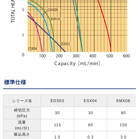
標準仕様
シリーズ名
EDS03
ESX04
EMX08
締切圧力
30
30
80
(kPa)
流量
115
80
150
(mL/
分
)
吸込高さ
1.5
0.3
3.0