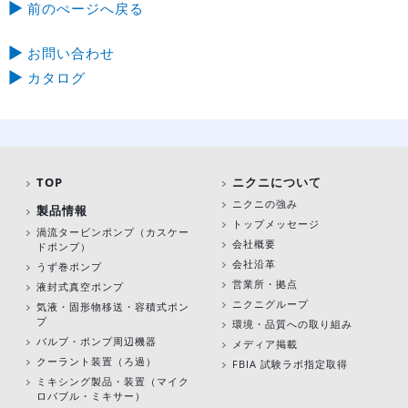
前のぺージへ戻る
お問い合わせ
カタログ
TOP
ニクニについて
ニクニの強み
製品情報
トップメッセージ
渦流タービンポンプ
（カスケー
会社概要
ドポンプ）
会社沿革
うず巻ポンプ
営業所・拠点
液封式真空ポンプ
ニクニグループ
気液・固形物移送・容積式ポン
プ
環境・品質への取り組み
バルブ・ポンプ周辺機器
メディア掲載
クーラント装置（ろ過）
FBIA 試験ラボ指定取得
ミキシング製品・装置（マイク
ロバブル・ミキサー）