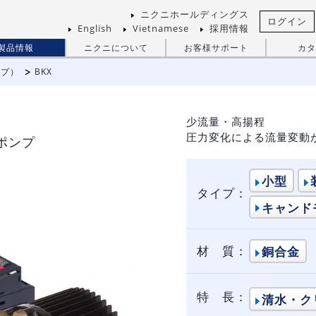
ニクニホールディングス
ログイン
English
Vietnamese
採用情報
製品情報
ニクニについて
お客様サポート
カタ
ンプ）
BKX
タ
少流量・高揚程
圧力変化による流量変動
ポンプ
小型
タイプ：
キャンド
材 質：
銅合金
特 長：
清水・ク