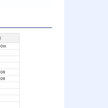
X
60m
08
08