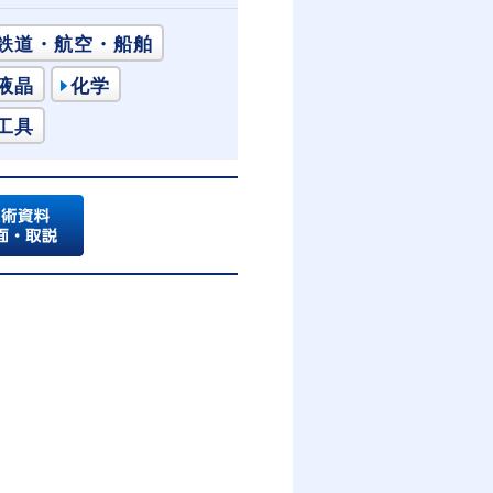
鉄道・航空・船舶
液晶
化学
工具