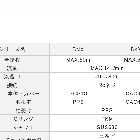
シリーズ名
BNX
BK
全揚程
MAX.50m
MAX.
流量
MAX.14L/min
液温
-10
～
80
℃
*1
接続
Rc
ネジ
本体・カバー
SCS13
CAC4
羽根車
PPS
CAC4
軸受け
PPS
O
リング
FKM
シャフト
SUS630
三相
*²
キャンドモータ