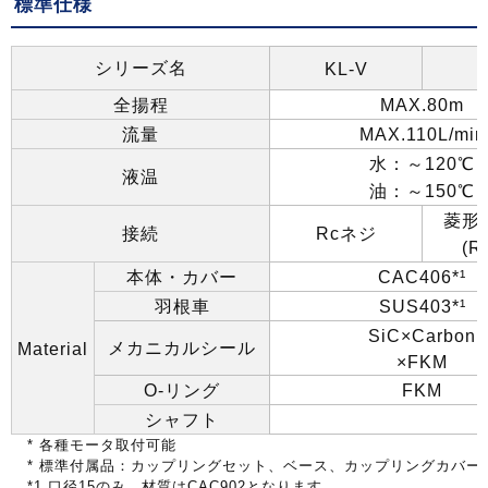
標準仕様
シリーズ名
KL-V
K
全揚程
MAX.80m
流量
MAX.110L/min
水：～
120
℃
液温
油：～
150
℃
菱形
接続
Rc
ネジ
(R
本体・カバー
CAC406*¹
羽根車
SUS403*¹
SiC×Carbon
メカニカルシール
Material
×FKM
O-
リング
FKM
シャフト
*
各種モータ取付可能
*
標準付属品：カップリングセット、ベース、カップリングカバー
*1
口径
15
のみ、材質は
CAC902
となります。