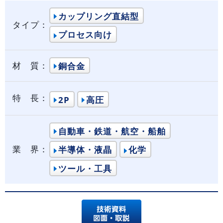
カップリング直結型
タイプ：
プロセス向け
材 質：
銅合金
特 長：
2P
高圧
自動車・鉄道・航空・船舶
業 界：
半導体・液晶
化学
ツール・工具