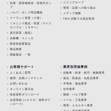
ニクニグループ
気液・固形物移送・容積式ポン
プ
環境・品質への取り組み
バルブ・ポンプ周辺機器
メディア掲載
クーラント装置（ろ過）
FBIA 試験ラボ指定取得
ミキシング製品・装置（マイク
ロバブル・ミキサー）
真空装置（脱気）
自動機・ストッカ
新技術提案製品
製品検索
廃版製品 一覧
お客様サポート
業界別用途事例
よくあるご質問
自動車・鉄道・航空・船舶業界
修理・定期メンテナンス
食品・医薬品・化粧品業界
お問い合わせ
半導体・液晶業界
オンライン展示会
化学業界
技術資料ダウンロード
製紙・パルプ業界
会員登録 (メルマガ・資料ダウ
ツール・工具業界
ンロード)
環境・エネルギー業界
スパ・温浴施設業界