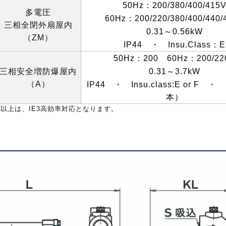
50Hz
：
200/380/400/415
多電圧
60Hz
：
200/220/380/400/440/
三相全閉外扇屋内
0.31
～
0.56kW
（
ZM
）
IP44
・
Insu.Class
：
E
50Hz
：
200
60Hz
：
200/22
三相安全増防爆屋内
0.31
～
3.7kW
（
A
）
IP44
・
Insu.class:E or F
・
本）
W
以上は、
IE3
高効率対応となります。