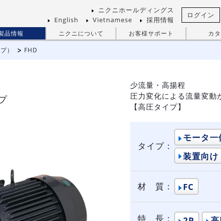
ニクニホールディングス
ログイン
English
Vietnamese
採用情報
製品情報
ニクニについて
お客様サポート
カタ
ンプ）
FHD
少流量・高揚程
圧力変化による流量変動
プ
【高圧タイプ】
モータ一
タイプ：
装置向け
材 質：
FC
特 長：
2P
高