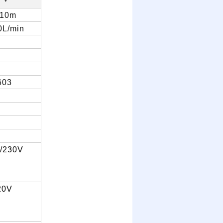
110m
L/min
603
0/230V
20V