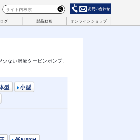
ログ
製品動画
オンラインショップ
が少ない渦流タービンポンプ。
体型
小型
圧
低NPSH