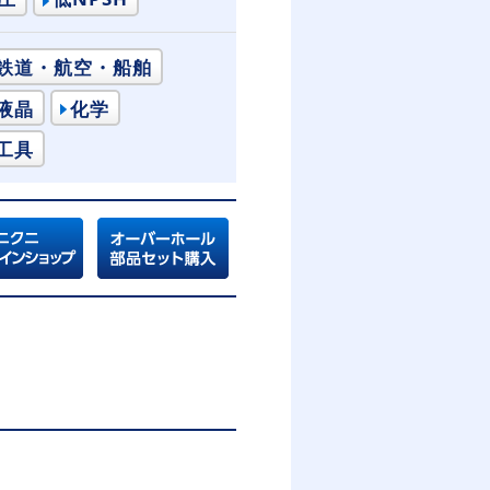
鉄道・航空・船舶
液晶
化学
工具