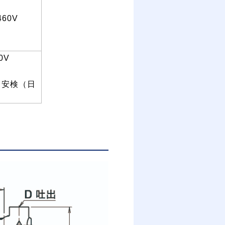
V
460V
0V
安検（日