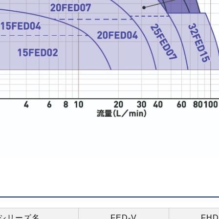
シリーズ名
FED-V
FHD