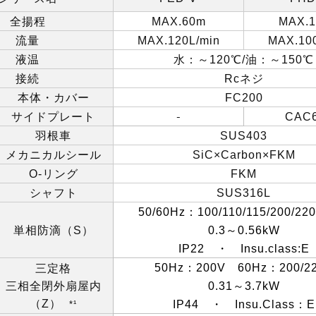
全揚程
MAX.60m
MAX.
流量
MAX.120L/min
MAX.100
液温
水：～
120
℃
/
油：～
150
℃
接続
Rc
ネジ
本体・カバー
FC200
サイドプレート
‐
CAC
羽根車
SUS403
メカニカルシール
SiC×Carbon×FKM
O-
リング
FKM
シャフト
SUS316L
50/60Hz
：
100/110/115/200/22
単相防滴（
S
）
0.3
～
0.56kW
IP22
・
Insu.class:E
50Hz
：
200V
60Hz
：
200/2
三定格
三相全閉外扇屋内
0.31
～
3.7kW
（
Z
）
IP44
・
Insu.Class
：
E
*¹