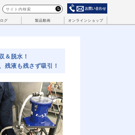
ログ
製品動画
オンラインショップ
収＆脱水！
、残液も残さず吸引！