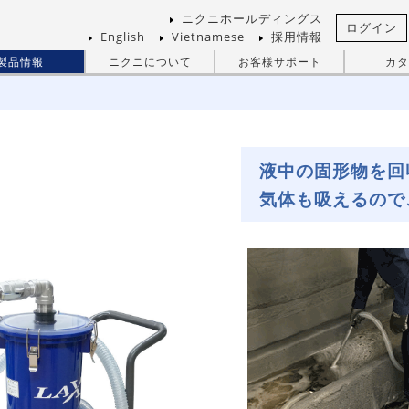
ニクニホールディングス
ログイン
English
Vietnamese
採用情報
製品情報
ニクニについて
お客様サポート
カタ
液中の固形物を回
気体も吸えるので