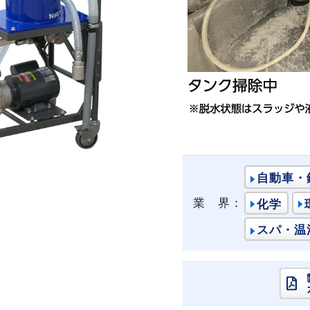
自動車・
業 界：
化学
スパ・温