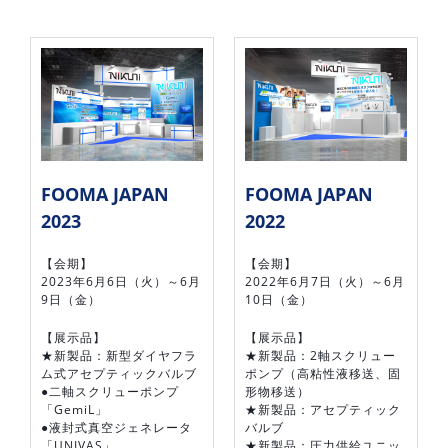
FOOMA JAPAN
FOOMA JAPAN
2023
2022
【会期】
【会期】
2023年6月6日（火）～6月
2022年6月7日（火）～6月
9日（金）
10日（金）
【展示品】
【展示品】
★新製品：新型ダイヤフラ
★新製品：2軸スクリュー
ム式アセプティックバルブ
ポンプ（高粘性液移送、固
●二軸スクリューポンプ
形物移送）
「GemiL」
★新製品：アセプティック
●液封式真空ジェネレータ
バルブ
「UNIVAS」
★新製品：圧力供給ユニッ