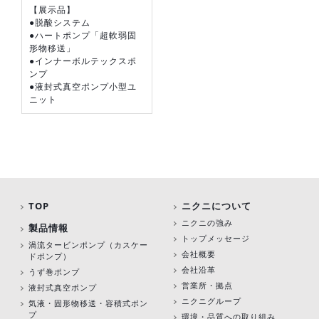
【展示品】
●脱酸システム
●ハートポンプ「超軟弱固
形物移送」
●インナーボルテックスポ
ンプ
●液封式真空ポンプ小型ユ
ニット
TOP
ニクニについて
ニクニの強み
製品情報
トップメッセージ
渦流タービンポンプ
（カスケー
会社概要
ドポンプ）
会社沿革
うず巻ポンプ
営業所・拠点
液封式真空ポンプ
ニクニグループ
気液・固形物移送・容積式ポン
プ
環境・品質への取り組み