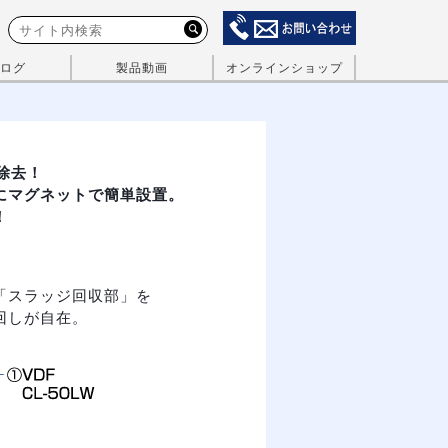
ログ
製品動画
オンラインショップ
％除去！
にマグネットで簡単設置。
！
「スラッジ回収部」を
回しが自在。