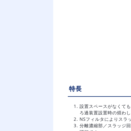
特長
設置スペースがなくても
ろ過装置設置時の煩わし
NSフィルタによりスラ
分離濃縮部／スラッジ回