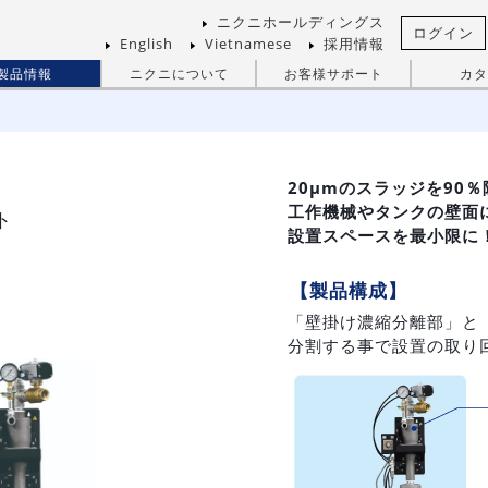
ニクニホールディングス
ログイン
English
Vietnamese
採用情報
製品情報
ニクニについて
お客様サポート
カタ
20μmのスラッジを90
工作機械やタンクの壁面
ト
設置スペースを最小限に
【製品構成】
「壁掛け濃縮分離部」と
分割する事で設置の取り